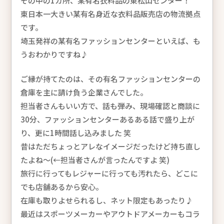
その中の1カ所、某有名衣料品の東松山センター！
東日本一大きい某有名身近な衣料品販売店の物流拠点
です。
埼玉発祥の某有名ファッションセンターといえば、も
うおわかりですね♪
ご縁が持てたのは、その有名ファッションセンターの
倉庫を主に請け負う企業さんでした。
担当者さんもいい方で、話も弾み、現場確認と商談に
30分、ファッションセンターあるある話で盛り上が
り、更に1時間話し込みました 笑
昔はただちょっとアレなイメージだったけど持ち直し
たよね～(←担当者さんが言ったんですよ 笑)
旅行に行ってもレジャーに行っても汚れたら、どこに
でも店舗あるから安心。
在庫も取りよせられるし、ネット限定もあったり♪
最近はスポーツメーカーやアウトドアメーカーもコラ