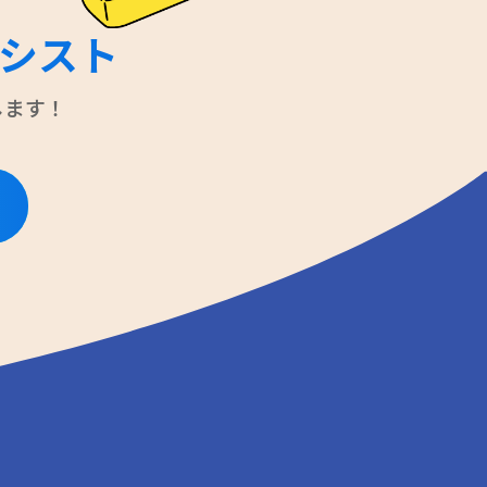
シスト
します！