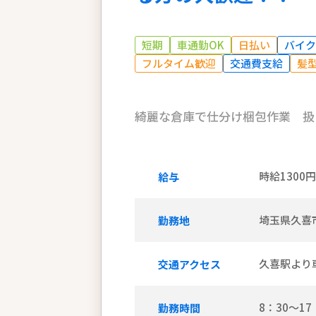
短期
車通勤OK
日払い
バイク
フルタイム歓迎
交通費支給
髪
綺麗な倉庫で仕分け梱包作業 扱
時給1300
給与
埼玉県久喜
勤務地
久喜駅より
交通アクセス
8：30～17
勤務時間