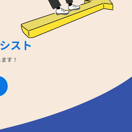
シスト
します！