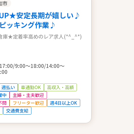
加市
UP★安定長期が嬉しい♪
ピッキング作業♪
庫★定着率高めのレア求人(*^_^*)
17:00/9:00～18:00/14:00～
:00
週払い
車通勤OK
高収入・高額
躍中
主婦・主夫歓迎
不問
フリーター歓迎
週4日以上OK
交通費支給