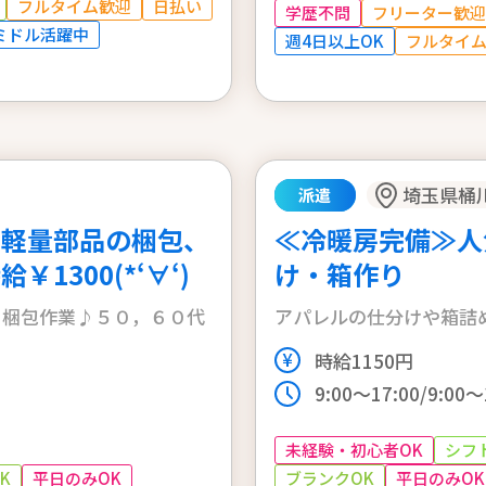
フルタイム歓迎
日払い
学歴不問
フリーター歓迎
ミドル活躍中
週4日以上OK
フルタイ
埼玉県桶
派遣
型軽量部品の梱包、
≪冷暖房完備≫人
1300(*‘∀‘)
け・箱作り
、梱包作業♪５０，６０代
アパレルの仕分けや箱詰
時給1150円
9:00〜17:00/9:00〜
未経験・初心者OK
シフ
ブランクOK
平日のみOK
K
平日のみOK