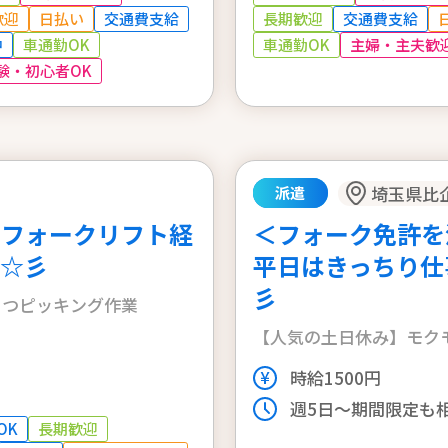
長期歓迎
交通費支給
歓迎
日払い
交通費支給
車通勤OK
主婦・主夫歓
中
車通勤OK
験・初心者OK
埼玉県比
派遣
♪フォークリフト経
＜フォーク免許を
☆彡
平日はきっちり仕事
彡
こつピッキング作業
【人気の土日休み】モク
時給1500円
週5日～期間限定も
OK
長期歓迎