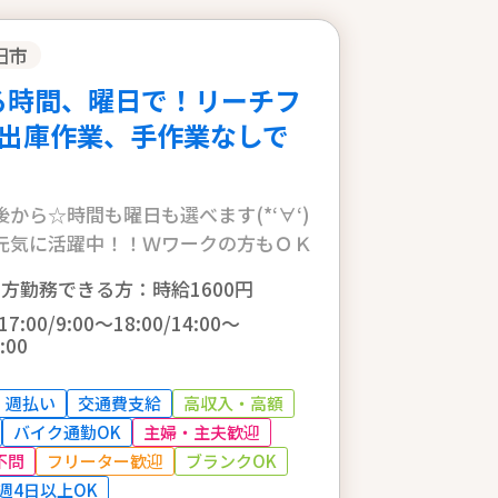
田市
る時間、曜日で！リーチフ
出庫作業、手作業なしで
から☆時間も曜日も選べます(*‘∀‘)
元気に活躍中！！Ｗワークの方もＯＫ
両方勤務できる方：時給1600円
17:00/9:00～18:00/14:00～
:00
週払い
交通費支給
高収入・高額
バイク通勤OK
主婦・主夫歓迎
不問
フリーター歓迎
ブランクOK
週4日以上OK