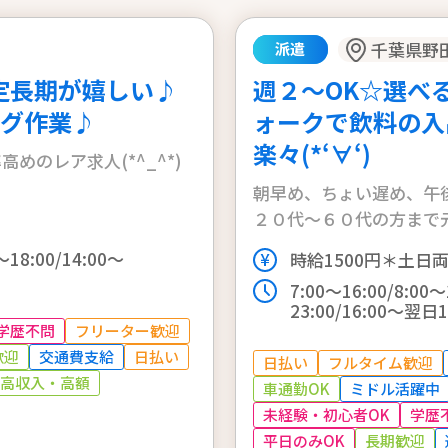
千葉県野
派遣
定長期が嬉しい♪
週２～OK☆選べ
グ作業♪
ォークで飲料の入
楽々(*‘∀‘)
のレア求人(*^_^*)
朝早め、ちょい遅め、午後
２０代～６０代の方まで
～18:00/14:00～
時給1500円＊土日
7:00～16:00/8:00～
23:00/16:00～翌日1
学歴不問
フリーター歓迎
歓迎
交通費支給
日払い
日払い
フルタイム歓迎
高収入・高額
車通勤OK
ミドル活躍中
未経験・初心者OK
学歴
平日のみOK
長期歓迎