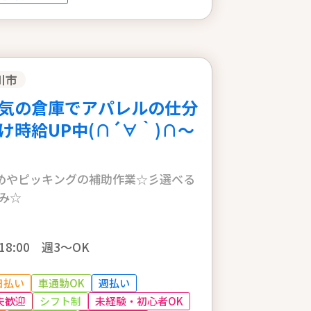
川市
気の倉庫でアパレルの仕分
時給UP中(∩´∀｀)∩～
めやピッキングの補助作業☆彡選べる
休み☆
0～18:00 週3～OK
日払い
車通勤OK
週払い
夫歓迎
シフト制
未経験・初心者OK