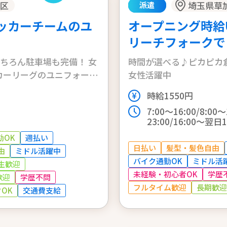
槻区
埼玉県草
派遣
ッカーチームのユ
オープニング時給
リーチフォークで
もちろん駐車場も完備！ 女
時間が選べる♪ピカピカ倉
女性活躍中
）
時給1550円
7:00～16:00/8:00～
23:00/16:00～翌日1
勤OK
週払い
日払い
髪型・髪色自由
由
ミドル活躍中
バイク通勤OK
ミドル活
生歓迎
未経験・初心者OK
学歴
歓迎
学歴不問
フルタイム歓迎
長期歓迎
OK
交通費支給