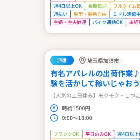
週4日以上OK
長期歓迎
フルタイム
週払い
髪型・髪色自由
ミドル活躍
主婦・主夫歓迎
バイク通勤OK
未経
埼玉県加須市
派遣
有名アパレルの出荷作業
験を活かして稼いじゃおう
【人気の土日休み】モクモク・こつ
時給1500円
9:00〜18:00
ブランクOK
平日のみOK
週4日以上