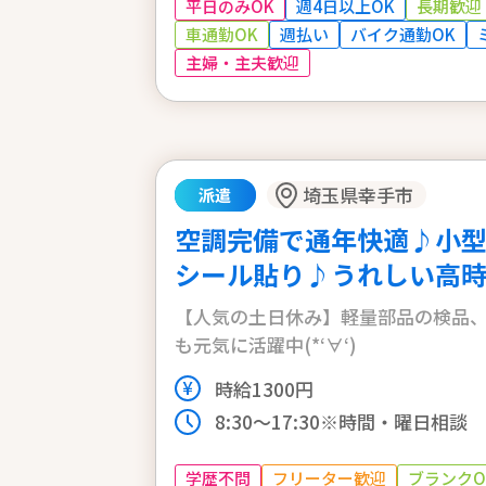
平日のみOK
週4日以上OK
長期歓迎
車通勤OK
週払い
バイク通勤OK
主婦・主夫歓迎
埼玉県幸手市
派遣
空調完備で通年快適♪小
シール貼り♪うれしい高時給￥
【人気の土日休み】軽量部品の検品
も元気に活躍中(*‘∀‘)
時給1300円
8:30〜17:30※時間・曜日相談
学歴不問
フリーター歓迎
ブランクO