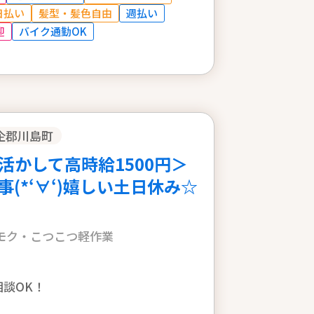
日払い
髪型・髪色自由
週払い
迎
バイク通勤OK
企郡川島町
活かして高時給1500円＞
(*‘∀‘)嬉しい土日休み☆
モク・こつこつ軽作業
相談OK！