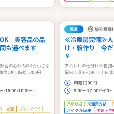
埼玉県桶
派遣
務OK 美容品の品
≪冷暖房完備≫人
間も選べます
け・箱作り 今だけ
￥
様都合のお休みOK☆小さな
アパレルの仕分けや箱詰
務OK☆時給1300円
曜日☆週3～OK ☆土日
時給1200円
00～16:00/10:00～
9:00～17:00/9:0
長期歓迎
交通費支給
ター歓迎
ブランクOK
バイク通勤OK
主婦・主