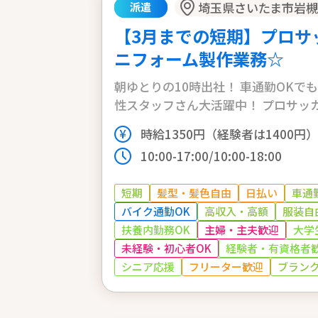
埼玉県さいたま市岩
派遣
【3月までの短期】プロサ
ニフォーム製作業務☆
朝ゆとりの10時出社！ 車通勤OKで
性スタッフさん大活躍中！ プロサッカーリーグのユニフォーム
にプリントするお仕事です！
時給1350円（経験者は1400円
10:00-17:00/10:00-18:00
短期
髪型・髪色自由
日払い
車通
バイク通勤OK
高収入・高額
服装自
扶養内勤務OK
主婦・主夫歓迎
大学
未経験・初心者OK
経験者・有資格者
シニア応援
フリーター歓迎
ブランク