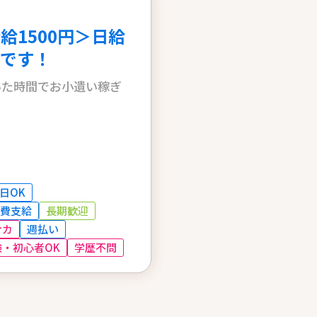
1500円＞日給
です！
いた時間でお小遺い稼ぎ
日OK
費支給
長期歓迎
ナカ
週払い
・初心者OK
学歴不問