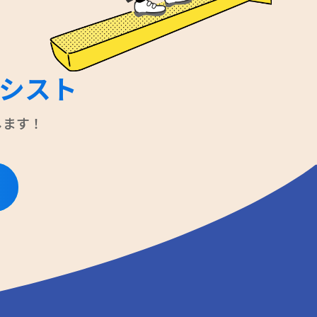
シスト
します！