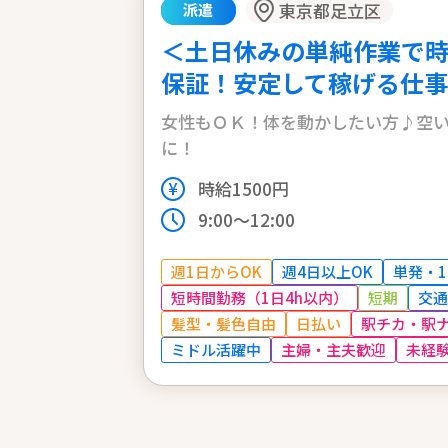
東京都足立区
派遣
＜土日休みの単純作業で時給
保証！安定して稼げる仕事
女性もＯＫ！体を動かしたい方♪空
に！
時給1500円
9:00～12:00
週1日からOK
週4日以上OK
単発・1
短時間勤務（1日4h以内）
短期
交通
髪型・髪色自由
日払い
駅チカ・駅
ミドル活躍中
主婦・主夫歓迎
未経験